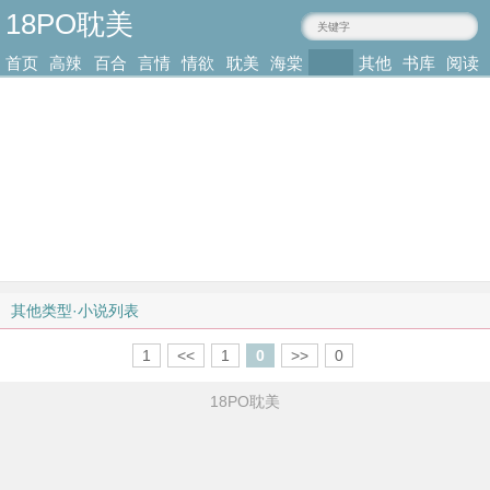
18PO耽美
anyaoxia.com
首页
高辣
百合
言情
情欲
耽美
海棠
其他
书库
阅读
小说
肉文
小说
小说
小说
耽美
类型
记录
其他类型·小说列表
1
<<
1
0
>>
0
18PO耽美