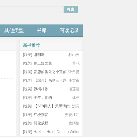
搜索
其他类型
书库
阅读记录
新书推荐
[耽美]
谢明珠
林山火
[耽美]
剑三短文集
善花
[耽美]
爱恋的番外之小孩的
羽忻 扬
日常
[耽美]
【综合】亲吻三十题
小雪夜
系列
[耽美]
禄祸相依
渚莲蓬
[耽美]
少年，牠的
休苏
[耽美]
【SF9同人】天黑请闭
沅渃
眼
[耽美]
红楼别梦
姜姜江江
[耽美]
羽化成蝶
麦阿姨
[耽美]
Hazbin Hotel-
Demon Writer