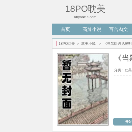
18PO耽美
anyaoxia.com
首页
高辣小说
百合肉文
18PO耽美
＞
耽美小说
＞
《当黑暗遇见光明
《当
分类：
耽美
开