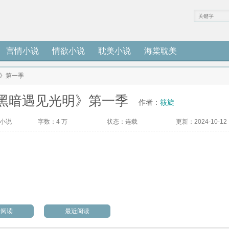
言情小说
情欲小说
耽美小说
海棠耽美
》第一季
黑暗遇见光明》第一季
作者：
筱旋
小说
字数：
4 万
状态：
连载
更新：
2024-10-12
始阅读
最近阅读